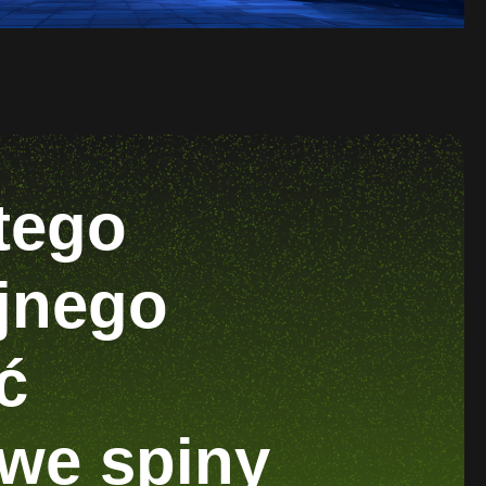
tego
jnego
ć
we spiny