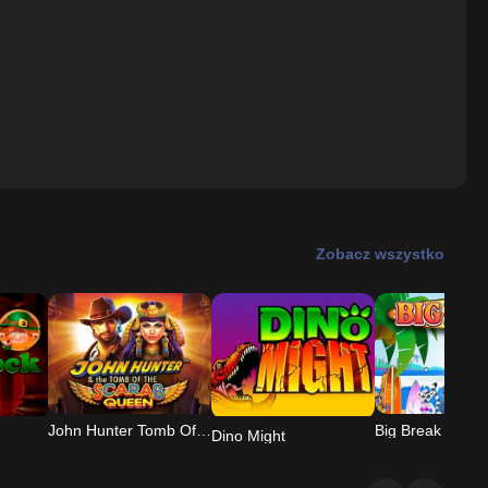
Zobacz wszystko
John Hunter Tomb Of The Scarab Queen
Big Break
Dino Might