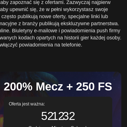
 aby zapoznać się z ofertami. Zazwyczaj najpierw
 aby upewnić się, że w pełni wykorzystasz swoje
zęsto publikują nowe oferty, specjalne linki lub
rmacyjne z branży publikują ekskluzywne partnerstwa.
line. Biuletyny e-mailowe i powiadomienia push firmy
anych kodach opartych na historii gier każdej osoby.
 włączyć powiadomienia na telefonie.
200% Mecz + 250 FS
Oferta jest ważna:
52
12
30