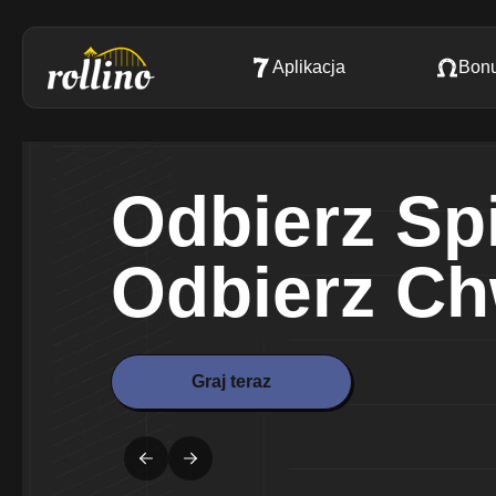
Aplikacja
Bon
Odbierz Sp
Odbierz Ch
Graj teraz