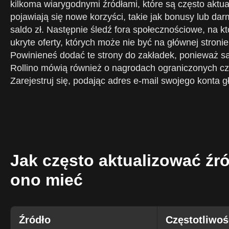
kilkoma wiarygodnymi źródłami, które są często aktua
pojawiają się nowe korzyści, takie jak bonusy lub da
saldo zł. Następnie śledź fora społecznościowe, na kt
ukryte oferty, których może nie być na głównej stron
Powinieneś dodać te strony do zakładek, ponieważ są
Rollino mówią również o nagrodach ograniczonych cza
Zarejestruj się, podając adres e-mail swojego konta 
Jak często aktualizować źró
ono mieć
Źródło
Częstotliwoś