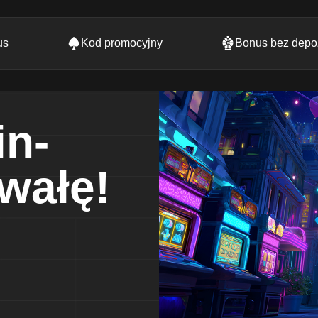
us
Kod promocyjny
Bonus bez depo
in-
wałę!