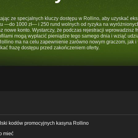
stając ze specjalnych kluczy dostępu w Rollino, aby uzyskać ek
 —do 1000 zł— i 250 rund wolnych od ryzyka na wyróżnionych
 nowe konto. Wystarczy, że podczas rejestracji wprowadzisz fr
ofilami mogą wypłacić pieniądze tego samego dnia i wziąć ud
ollino ma na celu zapewnienie zarówno nowym graczom, jak i
yskać frazę dostępu przed zakończeniem oferty.
lski kodów promocyjnych kasyna Rollino
no mieć