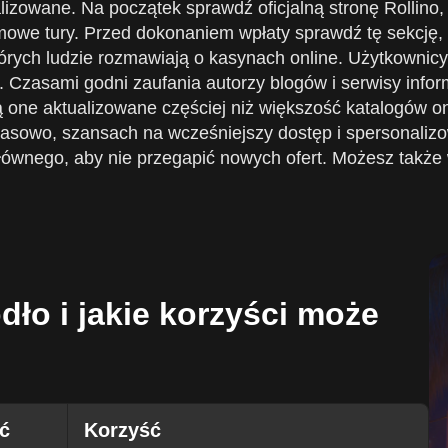
lizowane. Na początek sprawdź oficjalną stronę Rollino,
rmowe tury. Przed dokonaniem wpłaty sprawdź tę sekcję,
órych ludzie rozmawiają o kasynach online. Użytkownicy c
ie. Czasami godni zaufania autorzy blogów i serwisy info
 one aktualizowane częściej niż większość katalogów on
sowo, szansach na wcześniejszy dostęp i spersonalizow
głównego, aby nie przegapić nowych ofert. Możesz także
dło i jakie korzyści może
ć
Korzyść